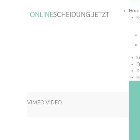
Hom
K
S
F
D
K
VIMEO VIDEO